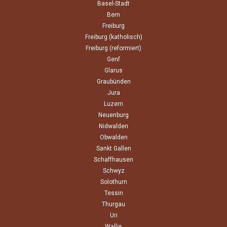
Basel-Stadt
Bern
Freiburg
Freiburg (katholisch)
Freiburg (reformiert)
Genf
Glarus
Graubünden
Jura
Luzern
Neuenburg
Nidwalden
Obwalden
Sankt Gallen
Schaffhausen
Schwyz
Solothurn
Tessin
Thurgau
Uri
Wallis