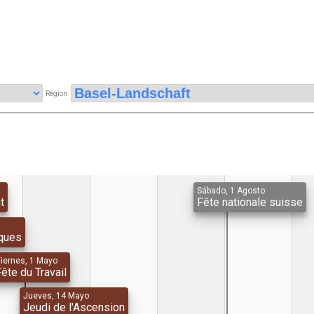
Région
Sábado, 1 Agosto
t
Fête nationale suisse
ques
iernes, 1 Mayo
ête du Travail
Jueves, 14 Mayo
Jeudi de l'Ascension