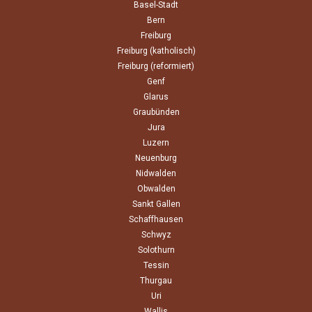
Basel-Stadt
Bern
Freiburg
Freiburg (katholisch)
Freiburg (reformiert)
Genf
Glarus
Graubünden
Jura
Luzern
Neuenburg
Nidwalden
Obwalden
Sankt Gallen
Schaffhausen
Schwyz
Solothurn
Tessin
Thurgau
Uri
Wallis