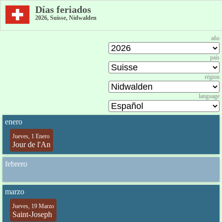
Días feriados
2026, Suisse, Nidwalden
año
país
région
language
enero
Jueves, 1 Enero
Jour de l'An
febrero
marzo
Jueves, 19 Marzo
Saint-Joseph