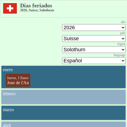
Días feriados
2026, Suisse, Solothurn
año
país
région
language
enero
Jueves, 1 Enero
Jour de l'An
febrero
marzo
abril