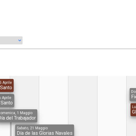
5 Aprile
 Santo
Do
Fi
 Aprile
 Santo
Lu
Gl
omenica, 1 Maggio
ía del Trabajador
Sabato, 21 Maggio
Día de las Glorias Navales