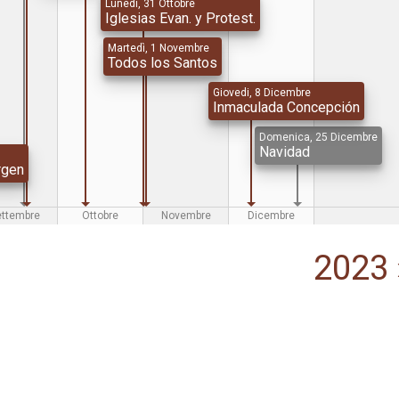
Lunedi, 31 Ottobre
Iglesias Evan. y Protest.
Martedì, 1 Novembre
Todos los Santos
Giovedi, 8 Dicembre
Inmaculada Concepción
Domenica, 25 Dicembre
Navidad
rgen
ettembre
Ottobre
Novembre
Dicembre
2023 