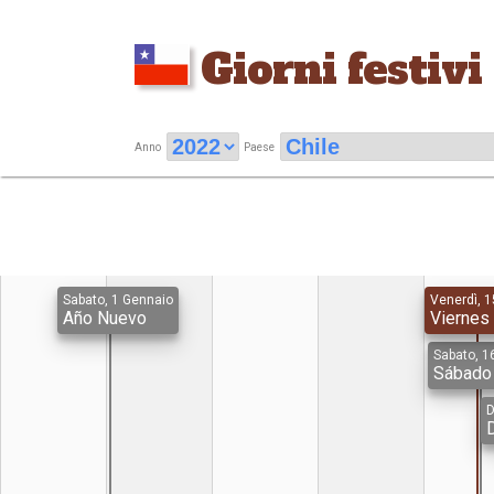
Giorni festivi
Anno
Paese
Sabato, 1 Gennaio
Venerdì, 1
Año Nuevo
Viernes
Sabato, 16
Sábado
D
D