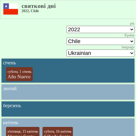
святкові дні
2022, Chile
рік
Країна
language
січень
субота, 1 січень
Año Nuevo
лютий
березень
квітень
п'ятниця, 15 квітень
субота, 16 квітень