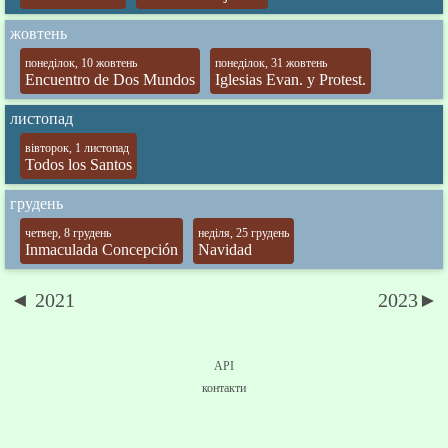
жовтень
понеділок, 10 жовтень
понеділок, 31 жовтень
Encuentro de Dos Mundos
Iglesias Evan. y Protest.
листопад
вівторок, 1 листопад
Todos los Santos
грудень
четвер, 8 грудень
неділя, 25 грудень
Inmaculada Concepción
Navidad
◄ 2021
2023►
API
контакти