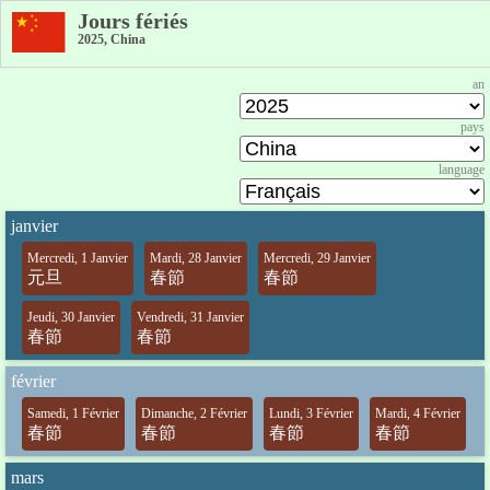
Jours fériés
2025, China
an
pays
language
janvier
Mercredi, 1 Janvier
Mardi, 28 Janvier
Mercredi, 29 Janvier
元旦
春節
春節
Jeudi, 30 Janvier
Vendredi, 31 Janvier
春節
春節
février
Samedi, 1 Février
Dimanche, 2 Février
Lundi, 3 Février
Mardi, 4 Février
春節
春節
春節
春節
mars