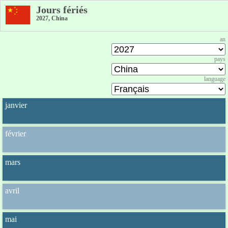
Jours fériés
2027, China
an
pays
language
janvier
février
mars
avril
mai