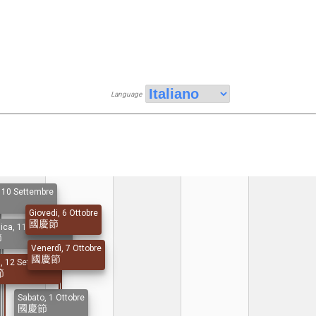
Language
 10 Settembre
Giovedi, 6 Ottobre
國慶節
ca, 11 Settembre
節
Venerdì, 7 Ottobre
國慶節
, 12 Settembre
節
Sabato, 1 Ottobre
國慶節