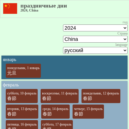
праздничные дни
2024, China
год
Страна
language
январь
понедельник, 1 январь
元旦
февраль
суббота, 10 февраль
воскресенье, 11 февраль
понедельник, 12 февраль
春節
春節
春節
вторник, 13 февраль
среда, 14 февраль
четверг, 15 февраль
春節
春節
春節
пятница, 16 февраль
суббота, 17 февраль