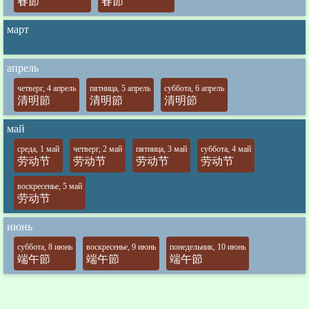
春節
春節
март
апрель
четверг, 4 апрель
пятница, 5 апрель
суббота, 6 апрель
清明節
清明節
清明節
май
среда, 1 май
четверг, 2 май
пятница, 3 май
суббота, 4 май
劳动节
劳动节
劳动节
劳动节
воскресенье, 5 май
劳动节
июнь
суббота, 8 июнь
воскресенье, 9 июнь
понедельник, 10 июнь
端午節
端午節
端午節