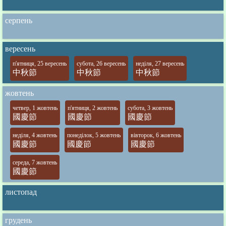
серпень
вересень
п'ятниця, 25 вересень
субота, 26 вересень
неділя, 27 вересень
中秋節
中秋節
中秋節
жовтень
четвер, 1 жовтень
п'ятниця, 2 жовтень
субота, 3 жовтень
國慶節
國慶節
國慶節
неділя, 4 жовтень
понеділок, 5 жовтень
вівторок, 6 жовтень
國慶節
國慶節
國慶節
середа, 7 жовтень
國慶節
листопад
грудень