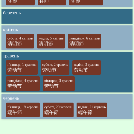
春節
春節
春節
березень
квітень
субота, 4 квітень
неділя, 5 квітень
понеділок, 6 квітень
清明節
清明節
清明節
травень
п'ятниця, 1 травень
субота, 2 травень
неділя, 3 травень
劳动节
劳动节
劳动节
понеділок, 4 травень
вівторок, 5 травень
劳动节
劳动节
червень
п'ятниця, 19 червень
субота, 20 червень
неділя, 21 червень
端午節
端午節
端午節