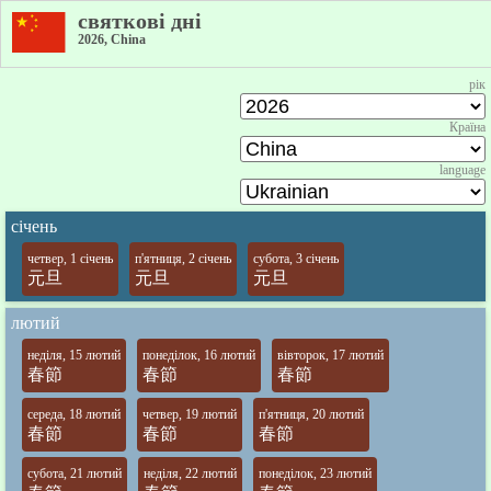
святкові дні
2026, China
рік
Країна
language
січень
четвер, 1 січень
п'ятниця, 2 січень
субота, 3 січень
元旦
元旦
元旦
лютий
неділя, 15 лютий
понеділок, 16 лютий
вівторок, 17 лютий
春節
春節
春節
середа, 18 лютий
четвер, 19 лютий
п'ятниця, 20 лютий
春節
春節
春節
субота, 21 лютий
неділя, 22 лютий
понеділок, 23 лютий