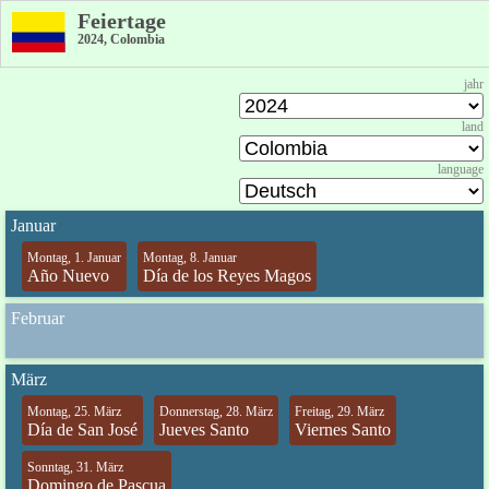
Feiertage
2024, Colombia
jahr
land
language
Januar
Montag, 1. Januar
Montag, 8. Januar
Año Nuevo
Día de los Reyes Magos
Februar
März
Montag, 25. März
Donnerstag, 28. März
Freitag, 29. März
Día de San José
Jueves Santo
Viernes Santo
Sonntag, 31. März
Domingo de Pascua