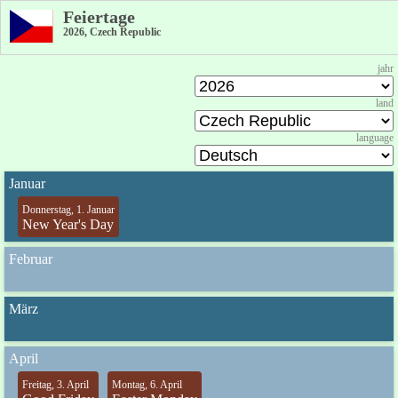
Feiertage
2026, Czech Republic
jahr
land
language
Januar
Donnerstag, 1. Januar
New Year's Day
Februar
März
April
Freitag, 3. April
Montag, 6. April