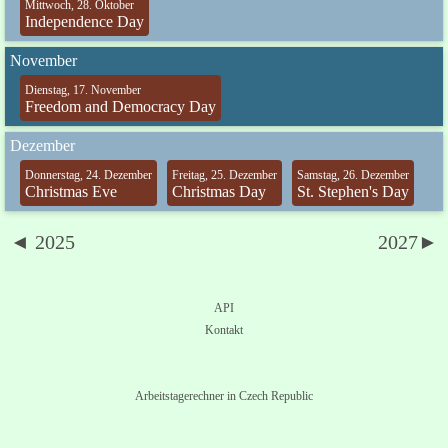
Mittwoch, 28. Oktober
Independence Day
November
Dienstag, 17. November
Freedom and Democracy Day
Dezember
Donnerstag, 24. Dezember
Freitag, 25. Dezember
Samstag, 26. Dezember
Christmas Eve
Christmas Day
St. Stephen's Day
◄ 2025
2027►
API
Kontakt
Arbeitstagerechner in Czech Republic