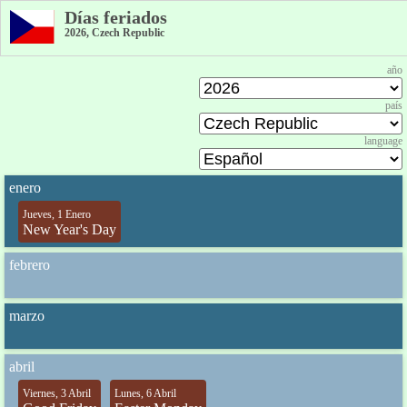
Días feriados
2026, Czech Republic
año
país
language
enero
Jueves, 1 Enero
New Year's Day
febrero
marzo
abril
Viernes, 3 Abril
Lunes, 6 Abril