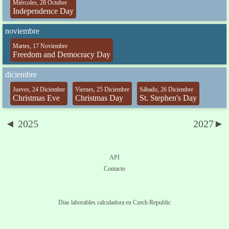
Miércoles, 28 Octubre
Independence Day
noviembre
Martes, 17 Noviembre
Freedom and Democracy Day
diciembre
Jueves, 24 Diciembre
Viernes, 25 Diciembre
Sábado, 26 Diciembre
Christmas Eve
Christmas Day
St. Stephen's Day
◄ 2025
2027►
API
Contacto
Días laborables calculadora en Czech Republic