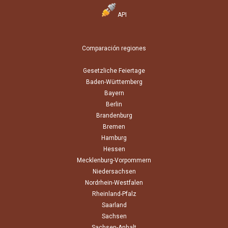
API
Comparación regiones
Gesetzliche Feiertage
Baden-Württemberg
Bayern
Berlin
Brandenburg
Bremen
Hamburg
Hessen
Mecklenburg-Vorpommern
Niedersachsen
Nordrhein-Westfalen
Rheinland-Pfalz
Saarland
Sachsen
Sachsen-Anhalt