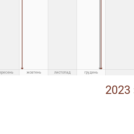
ересень
жовтень
листопад
грудень
2023 