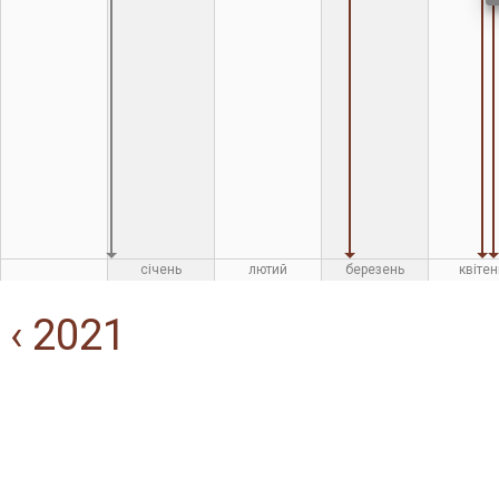
січень
лютий
березень
квітен
‹ 2021