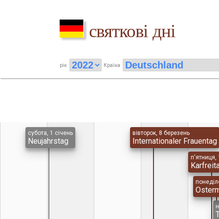
святкові дні
рік
Країна
субота, 1 січень
вівторок, 8 березень
Neujahrstag
Internationaler Frauentag
п'ятниця, 
Karfreit
понеділо
Oster
н