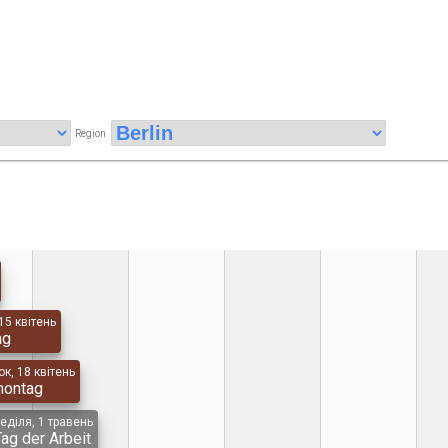
Region
15 квітень
ag
к, 18 квітень
montag
еділя, 1 травень
Tag der Arbeit