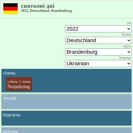
святкові дні
2022, Deutschland, Brandenburg
рік
Країна
region
language
січень
субота, 1 січень
Neujahrstag
лютий
березень
квітень