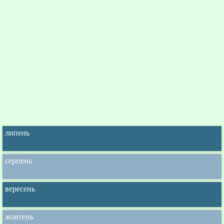
липень
серпень
вересень
жовтень