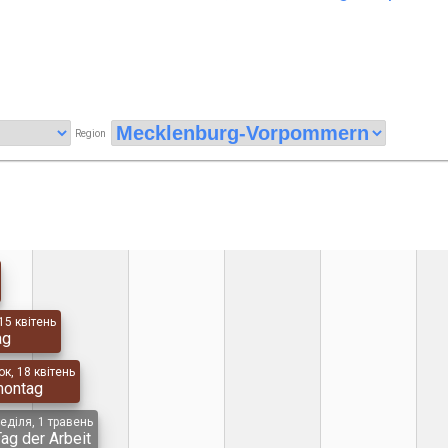
Region
15 квітень
ag
к, 18 квітень
montag
еділя, 1 травень
Tag der Arbeit