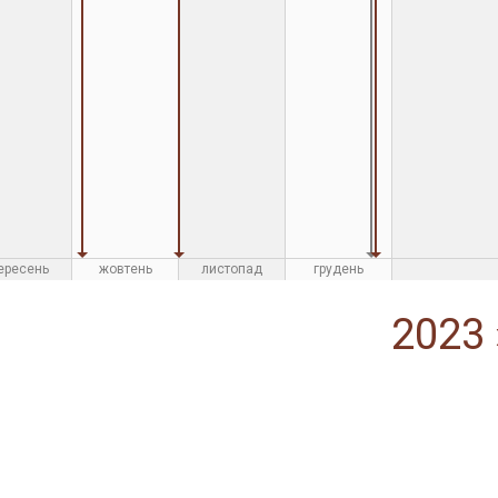
ересень
жовтень
листопад
грудень
2023 