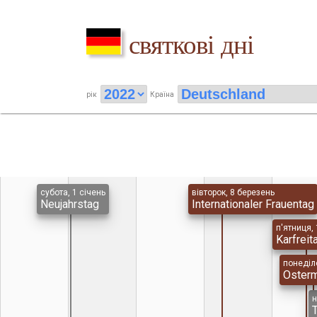
святкові дні
рік
Країна
субота, 1 січень
вівторок, 8 березень
Neujahrstag
Internationaler Frauentag
п'ятниця, 
Karfreit
понеділо
Oster
н