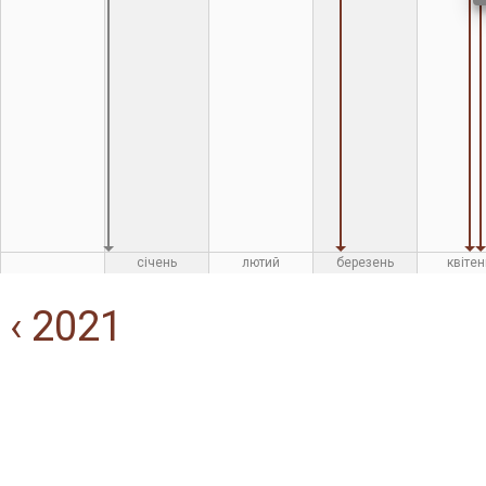
січень
лютий
березень
квітен
‹ 2021