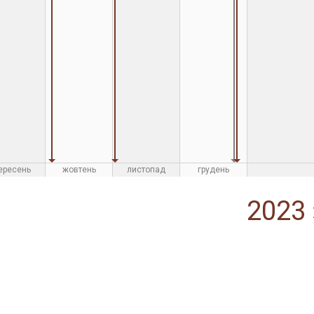
ересень
жовтень
листопад
грудень
2023 