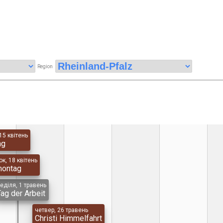
Region
15 квітень
ag
к, 18 квітень
montag
еділя, 1 травень
Tag der Arbeit
четвер, 26 травень
Christi Himmelfahrt