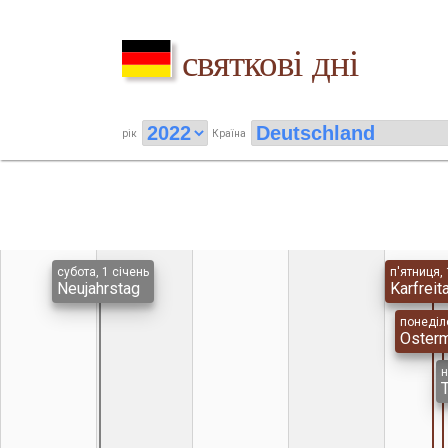
святкові дні
рік
Країна
субота, 1 січень
п'ятниця, 
Neujahrstag
Karfreit
понеділо
Oster
н