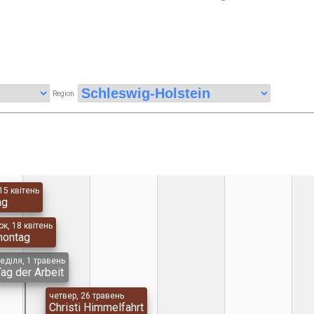
Region
15 квітень
ag
к, 18 квітень
montag
еділя, 1 травень
Tag der Arbeit
четвер, 26 травень
Christi Himmelfahrt