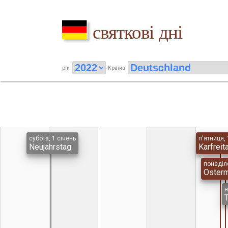
святкові дні
рік
Країна
субота, 1 січень
п'ятниця, 
Neujahrstag
Karfreit
понеділо
Oster
н