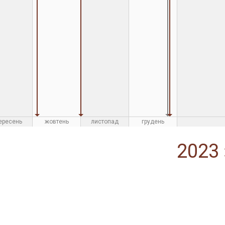
ересень
жовтень
листопад
грудень
2023 