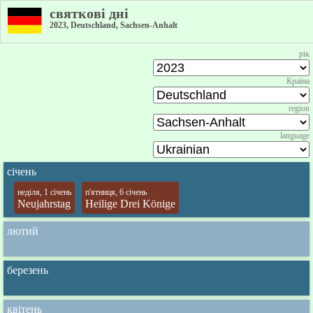
святкові дні
2023, Deutschland, Sachsen-Anhalt
рік
Країна
region
language
січень
неділя, 1 січень
п'ятниця, 6 січень
Neujahrstag
Heilige Drei Könige
лютий
березень
квітень