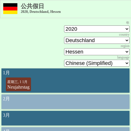
公共假日
2020, Deutschland, Hessen
年
country
region
language
1月
星期三, 1 1月
Neujahrstag
2月
3月