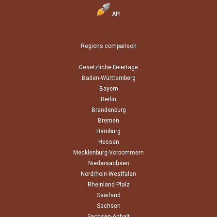
API
Regions comparison
Gesetzliche Feiertage
Baden-Württemberg
Bayern
Berlin
Brandenburg
Bremen
Hamburg
Hessen
Mecklenburg-Vorpommern
Niedersachsen
Nordrhein-Westfalen
Rheinland-Pfalz
Saarland
Sachsen
Sachsen-Anhalt