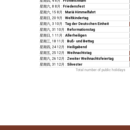
星期四, 4 6月
:
Fronleichnam
星期六, 8 8月
:
Friedensfest
星期六, 15 8月
:
Mariä Himmelfahrt
星期日, 20 9月
:
Weltkindertag
星期六, 3 10月
:
Tag der Deutschen Einheit
星期六, 31 10月
:
Reformationstag
星期日, 1 11月
:
Allerheiligen
星期三, 18 11月
:
Buß- und Bettag
星期四, 24 12月
:
Heiligabend
星期五, 25 12月
:
Weihnachtstag
星期六, 26 12月
:
Zweiter Weihnachtsfeiertag
星期四, 31 12月
:
Silvester
Total number of public holidays