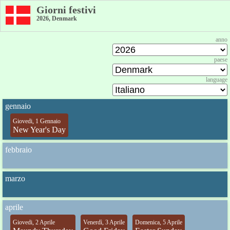
Giorni festivi
2026, Denmark
anno
paese
language
gennaio
Giovedi, 1 Gennaio
New Year's Day
febbraio
marzo
aprile
Giovedi, 2 Aprile
Venerdì, 3 Aprile
Domenica, 5 Aprile