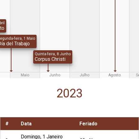
bril
to
egunda-feira, 1 Maio
ía del Trabajo
Quinta-feira, 8 Junho
Corpus Christi
Maio
Junho
Julho
Agosto
S
2023
#
Data
Feriado
Domingo, 1 Janeiro