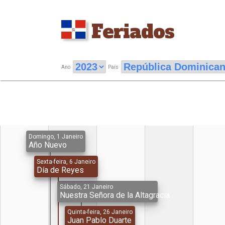
Feriados
Ano
País
Domingo, 1 Janeiro
Año Nuevo
Sexta-feira, 6 Janeiro
Día de Reyes
Sábado, 21 Janeiro
Nuestra Señora de la Altagracia
Quinta-feira, 26 Janeiro
Juan Pablo Duarte