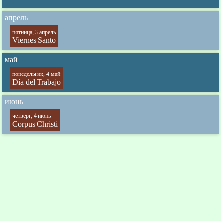
апрель
пятница, 3 апрель
Viernes Santo
май
понедельник, 4 май
Día del Trabajo
июнь
четверг, 4 июнь
Corpus Christi