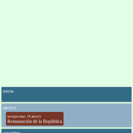
июль
август
воскресенье, 16 август
Restauración de la República
сентябрь