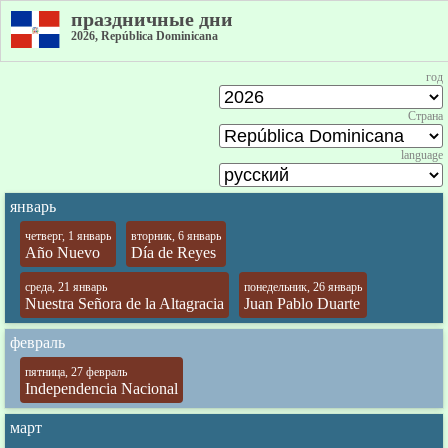
праздничные дни
2026, República Dominicana
год
Страна
language
январь
четверг, 1 январь
вторник, 6 январь
Año Nuevo
Día de Reyes
среда, 21 январь
понедельник, 26 январь
Nuestra Señora de la Altagracia
Juan Pablo Duarte
февраль
пятница, 27 февраль
Independencia Nacional
март