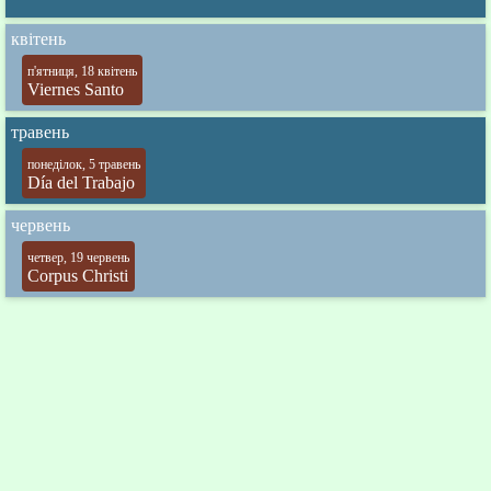
квітень
п'ятниця, 18 квітень
Viernes Santo
травень
понеділок, 5 травень
Día del Trabajo
червень
четвер, 19 червень
Corpus Christi