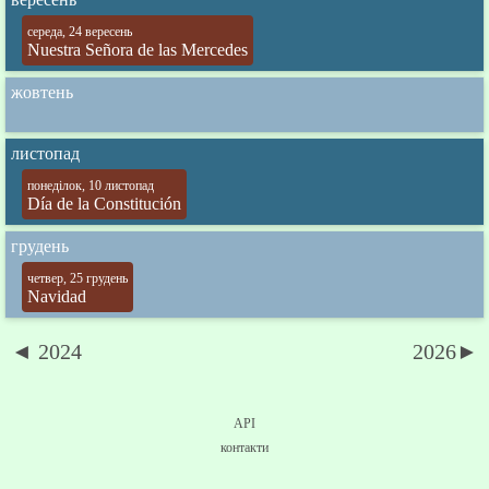
середа, 24 вересень
Nuestra Señora de las Mercedes
жовтень
листопад
понеділок, 10 листопад
Día de la Constitución
грудень
четвер, 25 грудень
Navidad
◄ 2024
2026►
API
контакти