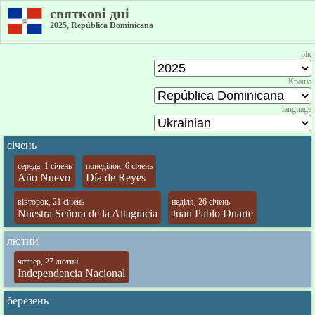
святкові дні
2025, República Dominicana
рік
Країна
language
січень
середа, 1 січень
понеділок, 6 січень
Año Nuevo
Día de Reyes
вівторок, 21 січень
неділя, 26 січень
Nuestra Señora de la Altagracia
Juan Pablo Duarte
лютий
четвер, 27 лютий
Independencia Nacional
березень