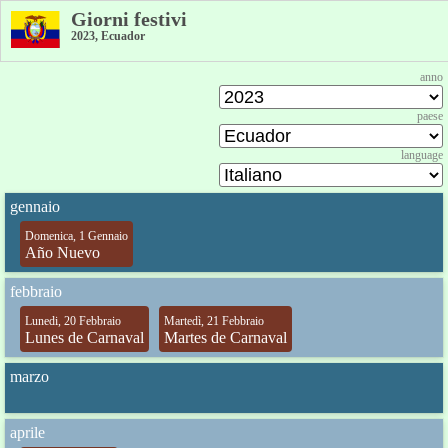
Giorni festivi
2023, Ecuador
anno
paese
language
gennaio
Domenica, 1 Gennaio
Año Nuevo
febbraio
Lunedi, 20 Febbraio
Martedì, 21 Febbraio
Lunes de Carnaval
Martes de Carnaval
marzo
aprile