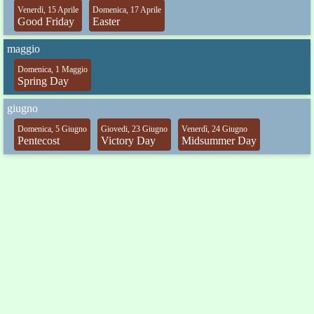
Venerdì, 15 Aprile
Domenica, 17 Aprile
Good Friday
Easter
maggio
Domenica, 1 Maggio
Spring Day
giugno
Domenica, 5 Giugno
Giovedi, 23 Giugno
Venerdì, 24 Giugno
Pentecost
Victory Day
Midsummer Day