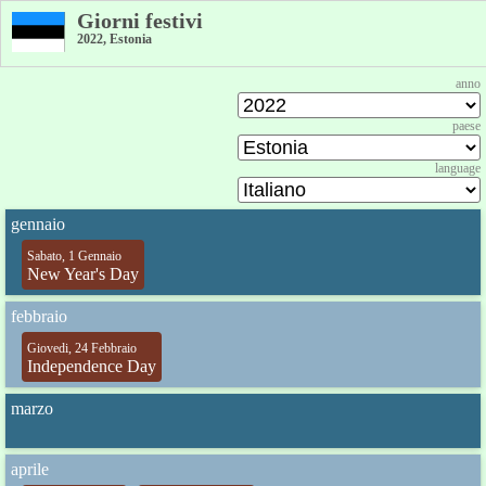
Giorni festivi
2022, Estonia
anno
paese
language
gennaio
Sabato, 1 Gennaio
New Year's Day
febbraio
Giovedi, 24 Febbraio
Independence Day
marzo
aprile