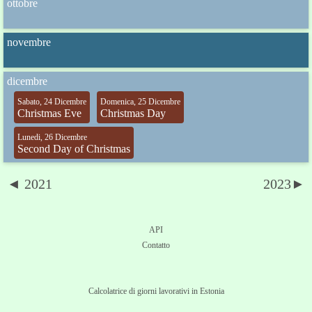
ottobre
novembre
dicembre
Sabato, 24 Dicembre
Domenica, 25 Dicembre
Christmas Eve
Christmas Day
Lunedi, 26 Dicembre
Second Day of Christmas
◄ 2021
2023►
API
Contatto
Calcolatrice di giorni lavorativi in Estonia