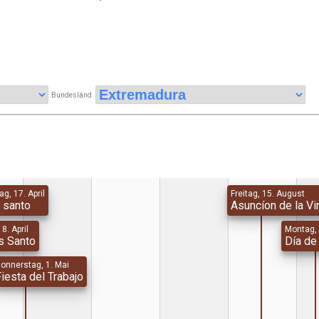
Bundesländ
g, 17. April
Freitag, 15. August
 santo
Asuncíon de la Vi
18. April
Montag, 
s Santo
Día de
onnerstag, 1. Mai
iesta del Trabajo