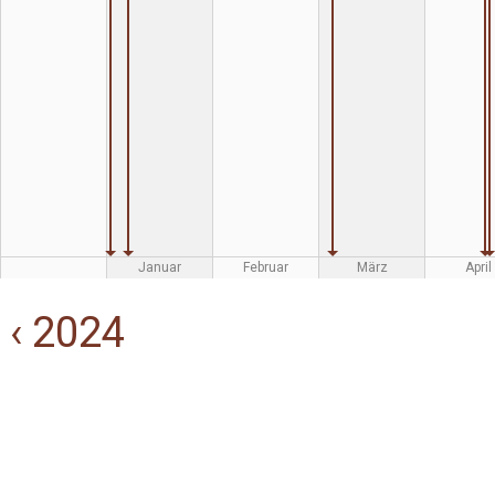
Januar
Februar
März
April
‹ 2024