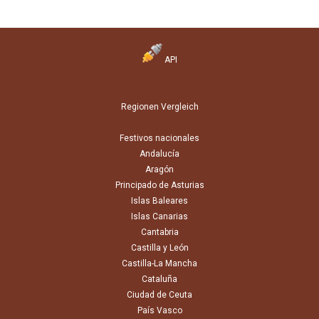
API
Regionen Vergleich
Festivos nacionales
Andalucía
Aragón
Principado de Asturias
Islas Baleares
Islas Canarias
Cantabria
Castilla y León
Castilla-La Mancha
Cataluña
Ciudad de Ceuta
País Vasco