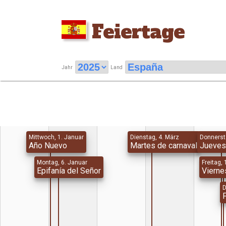
Feiertage
Jahr
Land
Mittwoch, 1. Januar
Dienstag, 4. März
Donnersta
Año Nuevo
Martes de carnaval
Jueves
Montag, 6. Januar
Freitag, 
Epifanía del Señor
Vierne
D
F