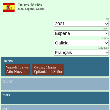
Jours fériés
2021, España, Galicia
an
pays
région
language
janvier
Vendredi, 1 Janvier
Mercredi, 6 Janvier
Año Nuevo
Epifanía del Señor
février
mars
avril