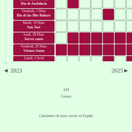
Día de Andalucía
Vendredi, 1 Mars
Día de las Illes Balears
Mardi, 19 Mars
San José
Jeudi, 28 Mars
Jueves santo
Vendredi, 29 Mars
Viernes Santo
Lundi, 1 Avril
Lunes de Pascua
◄ 2023
2025►
Mardi, 23 Avril
San Jorge
Mercredi, 1 Mai
Fiesta del Trabajo
API
Jeudi, 2 Mai
Contact
Día de Madrid
Mercredi, 15 Mai
San Isidro
Calculatrice de jours ouvrés en España
Vendredi, 17 Mai
Día de las Letras Gallega
Lundi, 20 Mai