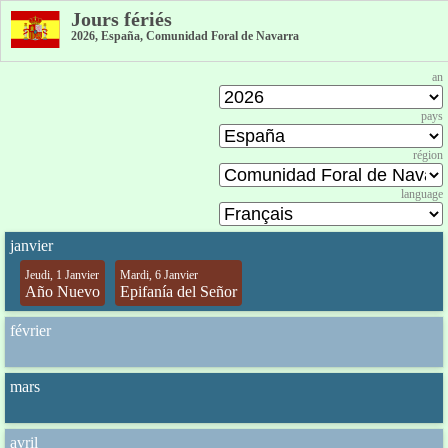
Jours fériés
2026, España, Comunidad Foral de Navarra
an
pays
région
language
janvier
Jeudi, 1 Janvier
Mardi, 6 Janvier
Año Nuevo
Epifanía del Señor
février
mars
avril