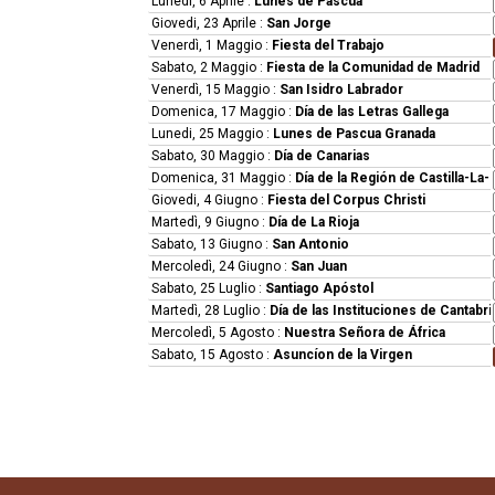
Lunedi, 6 Aprile
:
Lunes de Pascua
Giovedi, 23 Aprile
:
San Jorge
Venerdì, 1 Maggio
:
Fiesta del Trabajo
Sabato, 2 Maggio
:
Fiesta de la Comunidad de Madrid
Venerdì, 15 Maggio
:
San Isidro Labrador
Domenica, 17 Maggio
:
Día de las Letras Gallega
Lunedi, 25 Maggio
:
Lunes de Pascua Granada
Sabato, 30 Maggio
:
Día de Canarias
Domenica, 31 Maggio
:
Día de la Región de Castilla-La
Giovedi, 4 Giugno
:
Fiesta del Corpus Christi
Martedì, 9 Giugno
:
Día de La Rioja
Sabato, 13 Giugno
:
San Antonio
Mercoledì, 24 Giugno
:
San Juan
Sabato, 25 Luglio
:
Santiago Apóstol
Martedì, 28 Luglio
:
Día de las Instituciones de Cantabri
Mercoledì, 5 Agosto
:
Nuestra Señora de África
Sabato, 15 Agosto
:
Asuncíon de la Virgen
Mercoledì, 2 Settembre
:
Día de la Ciudad Autónoma de
Martedì, 8 Settembre
:
Día de Extremadura
Venerdì, 11 Settembre
:
Día de Cataluña
Martedì, 15 Settembre
:
La Bien Aparecida
Giovedi, 17 Settembre
:
Día de Melilla
Venerdì, 9 Ottobre
:
Día de la Comunidad Valenciana