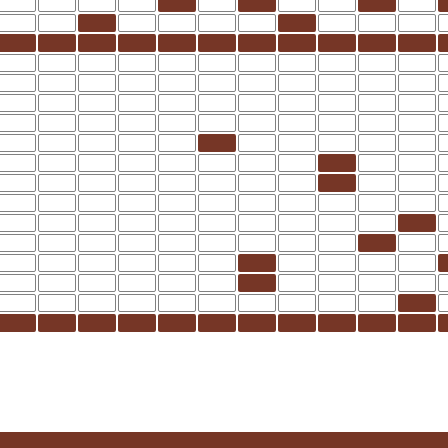
-Mancha
a
 Ceuta