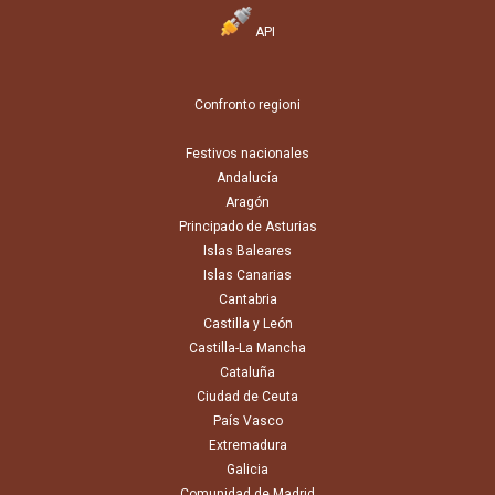
API
er
Confronto regioni
a
Festivos nacionales
Andalucía
Aragón
Principado de Asturias
10
14
14
14
15
13
16
14
14
15
13
Islas Baleares
Islas Canarias
Cantabria
Castilla y León
Castilla-La Mancha
Cataluña
Ciudad de Ceuta
País Vasco
Extremadura
Galicia
Comunidad de Madrid