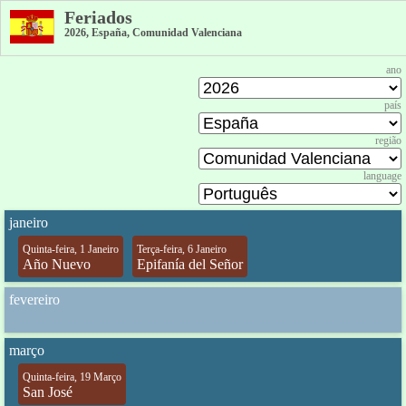
Feriados
2026, España, Comunidad Valenciana
ano
país
região
language
janeiro
Quinta-feira, 1 Janeiro
Terça-feira, 6 Janeiro
Año Nuevo
Epifanía del Señor
fevereiro
março
Quinta-feira, 19 Março
San José