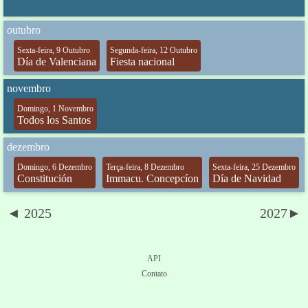
outubro
Sexta-feira, 9 Outubro
Segunda-feira, 12 Outubro
Día de Valenciana
Fiesta nacional
novembro
Domingo, 1 Novembro
Todos los Santos
dezembro
Domingo, 6 Dezembro
Terça-feira, 8 Dezembro
Sexta-feira, 25 Dezembro
Constitución
Immacu. Concepcíon
Día de Navidad
◄ 2025
2027►
API
Contato