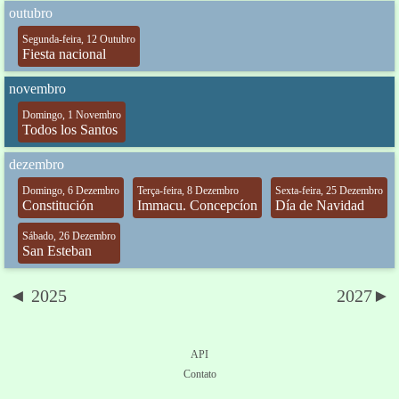
outubro
Segunda-feira, 12 Outubro
Fiesta nacional
novembro
Domingo, 1 Novembro
Todos los Santos
dezembro
Domingo, 6 Dezembro
Terça-feira, 8 Dezembro
Sexta-feira, 25 Dezembro
Constitución
Immacu. Concepcíon
Día de Navidad
Sábado, 26 Dezembro
San Esteban
◄ 2025
2027►
API
Contato