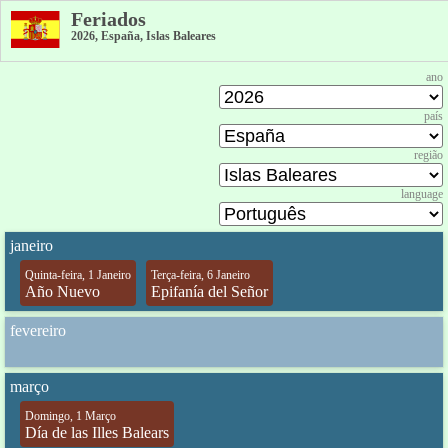
Feriados
2026, España, Islas Baleares
ano
país
região
language
janeiro
Quinta-feira, 1 Janeiro
Terça-feira, 6 Janeiro
Año Nuevo
Epifanía del Señor
fevereiro
março
Domingo, 1 Março
Día de las Illes Balears