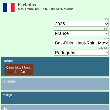
Feriados
2025, France, Bas-Rhin, Haut-Rhin, Moselle
ano
país
região
language
janeiro
Quarta-feira, 1 Janeiro
Jour de l'An
fevereiro
março
abril