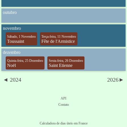
outubro
novembro
Sábado, 1 Novembro
Terça-feira, 11 Novembro
Toussaint
Fête de l'Armistice
dezembro
Quinta-feira, 25 Dezembro
Sexta-feira, 26 Dezembro
Noël
Saint Etienne
◄ 2024
2026►
API
Contato
Calculadora de dias úteis em France