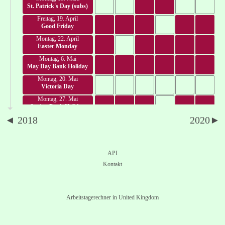
St. Patrick's Day (subs)
Freitag, 19. April
Good Friday
Montag, 22. April
Easter Monday
Montag, 6. Mai
May Day Bank Holiday
Montag, 20. Mai
Victoria Day
Montag, 27. Mai
Spring Bank Holiday
◄ 2018
2020►
Montag, 3. Juni
June Bank Holiday
Freitag, 12. Juli
Orangemen's Day
API
Montag, 5. August
Kontakt
Summer Bank Holiday
Montag, 26. August
Late Summer Bank Hol.
Arbeitstagerechner in United Kingdom
Montag, 28. Oktober
October Bank Holiday
Samstag, 30. November