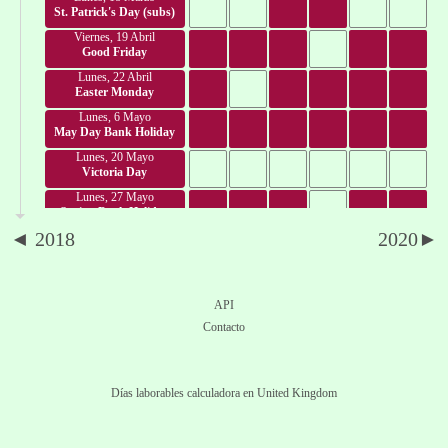
St. Patrick's Day (subs)
Viernes, 19 Abril
Good Friday
Lunes, 22 Abril
Easter Monday
Lunes, 6 Mayo
May Day Bank Holiday
Lunes, 20 Mayo
Victoria Day
Lunes, 27 Mayo
Spring Bank Holiday
◄ 2018
2020►
Lunes, 3 Junio
June Bank Holiday
Viernes, 12 Julio
Orangemen's Day
API
Lunes, 5 Agosto
Contacto
Summer Bank Holiday
Lunes, 26 Agosto
Late Summer Bank Hol.
Días laborables calculadora en United Kingdom
Lunes, 28 Octubre
October Bank Holiday
Sábado, 30 Noviembre