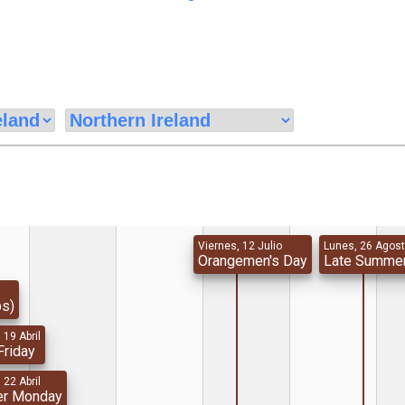
Viernes, 12 Julio
Lunes, 26 Agos
Orangemen's Day
Late Summer
bs)
 19 Abril
Friday
 22 Abril
er Monday