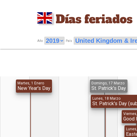
Días feriados
Año
País
Martes, 1 Enero
Domingo, 17 Marzo
New Year's Day
St. Patrick's Day
Lunes, 18 Marzo
St. Patrick's Day (su
Viernes,
Good 
Lunes,
East