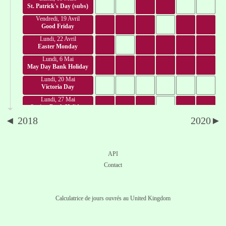
St. Patrick's Day (subs)
Vendredi, 19 Avril
Good Friday
Lundi, 22 Avril
Easter Monday
Lundi, 6 Mai
May Day Bank Holiday
Lundi, 20 Mai
Victoria Day
Lundi, 27 Mai
Spring Bank Holiday
◄ 2018
2020►
Lundi, 3 Juin
June Bank Holiday
Vendredi, 12 Juillet
Orangemen's Day
API
Lundi, 5 Août
Contact
Summer Bank Holiday
Lundi, 26 Août
Late Summer Bank Hol.
Calculatrice de jours ouvrés au United Kingdom
Lundi, 28 Octobre
October Bank Holiday
Samedi, 30 Novembre