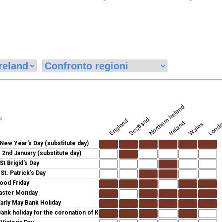
Londo
Northern Ireland
o
Scotland
England
Ireland
Wales
New Year's Day (substitute day)
:
2nd January (substitute day)
St Brigid's Day
:
St. Patrick's Day
ood Friday
aster Monday
arly May Bank Holiday
ank holiday for the coronation of King Charles III