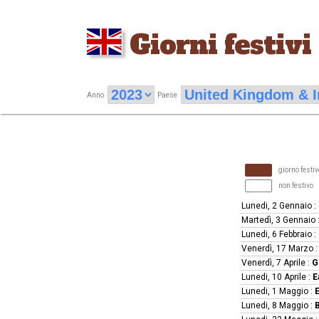
Giorni festivi
Anno
Paese
giorno festiv
non festivo
Lunedi, 2 Gennaio
:
Martedì, 3 Gennaio
Lunedi, 6 Febbraio
:
Venerdì, 17 Marzo
Venerdì, 7 Aprile
:
G
Lunedi, 10 Aprile
:
E
Lunedi, 1 Maggio
:
E
Lunedi, 8 Maggio
:
B