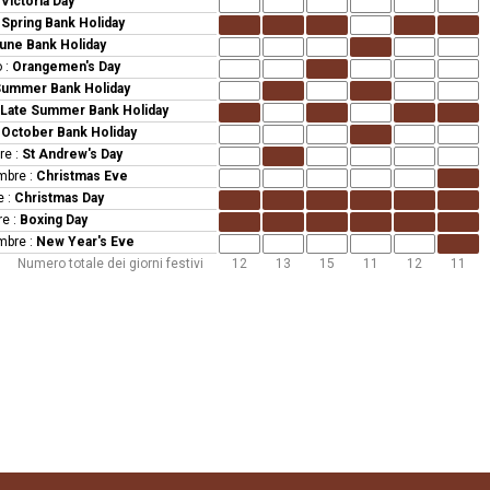
:
Victoria Day
:
Spring Bank Holiday
une Bank Holiday
o
:
Orangemen's Day
ummer Bank Holiday
Late Summer Bank Holiday
:
October Bank Holiday
re
:
St Andrew's Day
mbre
:
Christmas Eve
e
:
Christmas Day
re
:
Boxing Day
mbre
:
New Year's Eve
Numero totale dei giorni festivi
12
13
15
11
12
11