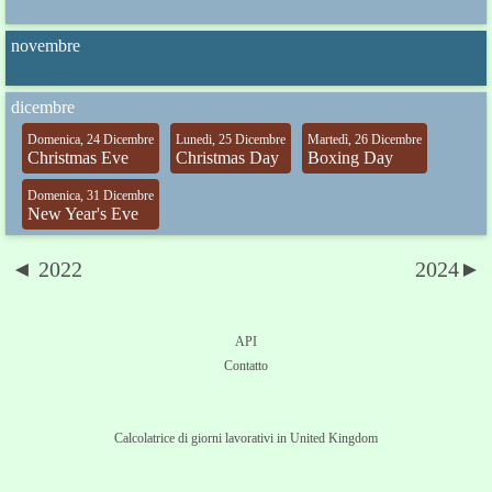
novembre
dicembre
Domenica, 24 Dicembre
Lunedi, 25 Dicembre
Martedì, 26 Dicembre
Christmas Eve
Christmas Day
Boxing Day
Domenica, 31 Dicembre
New Year's Eve
◄ 2022
2024►
API
Contatto
Calcolatrice di giorni lavorativi in United Kingdom