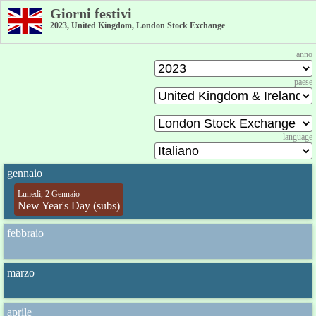
Giorni festivi
2023, United Kingdom, London Stock Exchange
anno
paese
language
gennaio
Lunedi, 2 Gennaio
New Year's Day (subs)
febbraio
marzo
aprile