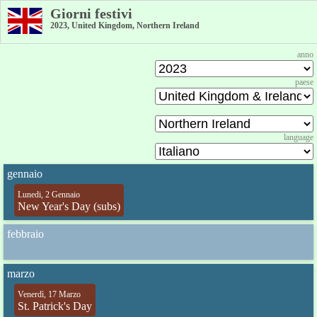
Giorni festivi
2023, United Kingdom, Northern Ireland
anno
paese
language
gennaio
Lunedi, 2 Gennaio
New Year's Day (subs)
febbraio
marzo
Venerdì, 17 Marzo
St. Patrick's Day