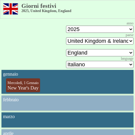
Giorni festivi
2025, United Kingdom, England
anno
paese
language
gennaio
Mercoledì, 1 Gennaio
New Year's Day
febbraio
marzo
aprile