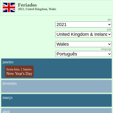
Feriados
2021, United Kingdom, Wales
ano
país
language
janeiro
Sexta-feira, 1 Janeiro
New Year's Day
fevereiro
março
abril