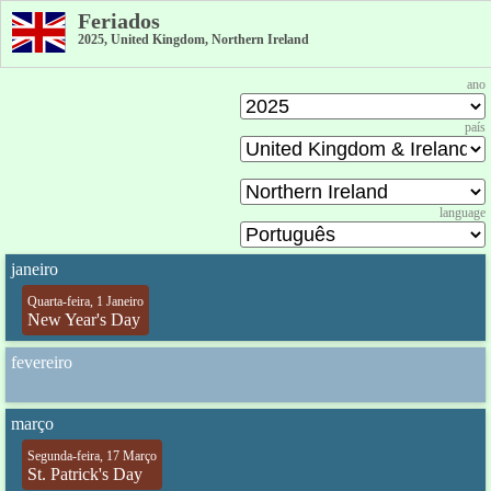
Feriados
2025, United Kingdom, Northern Ireland
ano
país
language
janeiro
Quarta-feira, 1 Janeiro
New Year's Day
fevereiro
março
Segunda-feira, 17 Março
St. Patrick's Day