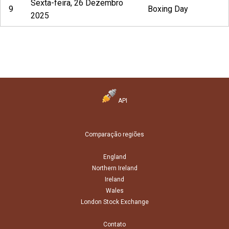
Sexta-feira, 26 Dezembro
9
Boxing Day
2025
API
Comparação regiões
England
Northern Ireland
Ireland
Wales
London Stock Exchange
Contato