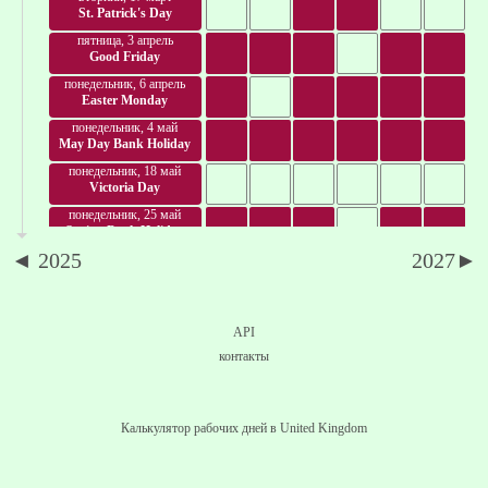
St. Patrick's Day
пятница, 3 апрель
Good Friday
понедельник, 6 апрель
Easter Monday
понедельник, 4 май
May Day Bank Holiday
понедельник, 18 май
Victoria Day
понедельник, 25 май
Spring Bank Holiday
◄ 2025
2027►
понедельник, 1 июнь
June Bank Holiday
воскресенье, 12 июль
Orangemen's Day
API
понедельник, 13 июль
контакты
Orangemen's Day
понедельник, 3 август
Summer Bank Holiday
Калькулятор рабочих дней в United Kingdom
понедельник, 31 август
Late Summer Bank Hol.
понедельник, 26 октябрь