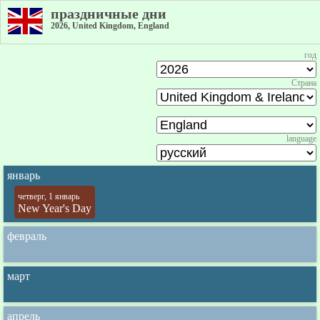
праздничные дни
2026, United Kingdom, England
год
Страна
language
январь
четверг, 1 январь
New Year's Day
февраль
март
апрель