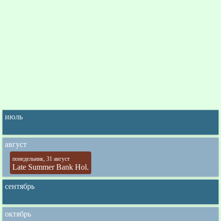
июль
август
понедельник, 31 август
Late Summer Bank Hol.
сентябрь
октябрь